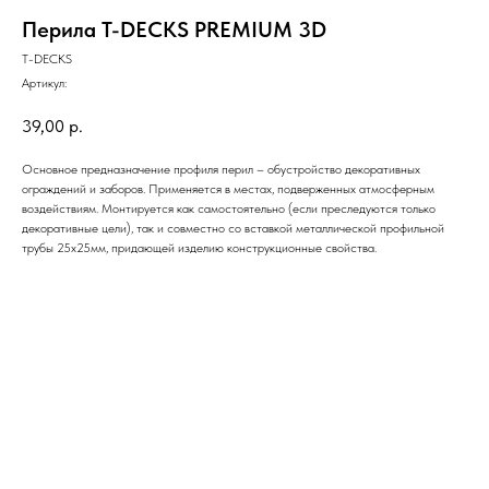
Перила T-DECKS PREMIUM 3D
T-DECKS
Артикул:
39,00
р.
Основное предназначение профиля перил – обустройство декоративных
ограждений и заборов. Применяется в местах, подверженных атмосферным
воздействиям. Монтируется как самостоятельно (если преследуются только
декоративные цели), так и совместно со вставкой металлической профильной
трубы 25х25мм, придающей изделию конструкционные свойства.