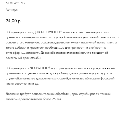
NEXTWOOD
Артикул:
24,00
р.
Заборная доска из ДПК NEXTWOOD® — высококачественная доска из
древесно-полимерного композита, разработанная по уникальной технологии. В
основе этого материала заложена древесная мука и первичный полиэтилен, а
также добавки и красители необходимые для прочности и стойкости к
атмосферным явлениям. Доска абсолютно влагостойкая, что придаёт ей
длительный срок службы.
Заборная доска NEXTWOOD® подходит для всех типов заборов, а также её
применяют как универсальную доску в быту, для подшивки торцов террас и
ступеней, в качестве декоративных изделий, в качестве облицовки фасадной
части сооружения и др.
Доска не требует дополнительной обработки, срок службы рассчитанный
заводом-производителем более 25 лет.