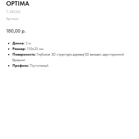
OPTIMA
T-DECKS
Артикул:
180,00
р.
Длина:
3 м.
Размер:
150х25 мм.
Поверхность:
Глубокая 3D структура дерева/3D вельвет, двусторонний
брашинг
Профиль:
Пустотелый