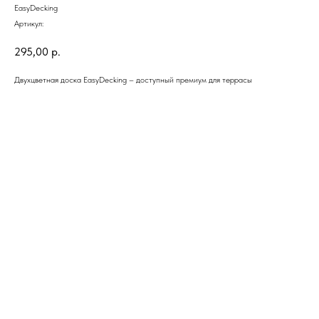
EasyDecking
Артикул:
295,00
р.
Двухцветная доска EasyDecking – доступный премиум для террасы