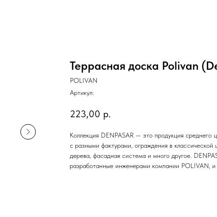
Террасная доска Polivan 
POLIVAN
Артикул:
223,00
р.
Коллекция DENPASAR — это продукция среднего це
с разными фактурами, ограждения в классической 
дерева, фасадная система и много другое. DENPA
разработанные инженерами компании POLIVAN, и п