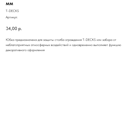
мм
T-DECKS
Артикул:
34,00
р.
Юбка предназначена для защиты столба ограждения T-DECKS или забора от
неблагоприятных атмосферных воздействий и одновременно выполняет функцию
декоративного оформления