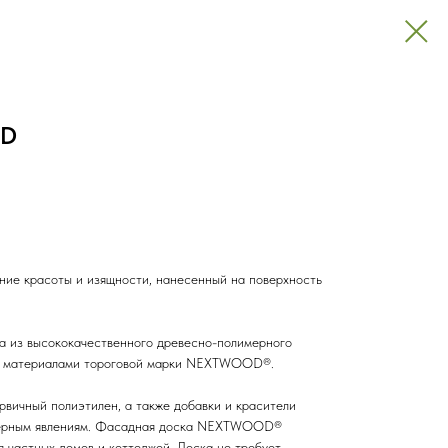
OD
 красоты и изящности, нанесенный на поверхность
из высококачественного древесно-полимерного
еми материалами тороговой марки NEXTWOOD®.
рвичный полиэтилен, а также добавки и красители
сферным явлениям. Фасадная доска NEXTWOOD®
я частных домов и коттеджей. Доска не требует