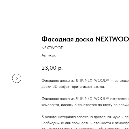
Фасадная доска NEXTWO
NEXTWOOD
Артикул:
23,00
р.
Фасадная доска из ДПК NEXTWOOD® — воплощение
доски 3D эффект притягивает взгляд.
Фасадная доска из ДПК NEXTWOOD® изготовлена 
композита, идеально сочетается по цвету со вс
В основе материала заложена древесная мука и пе
необходимые для прочности и стойкости к атмо
применяется как в коммерческих объектах так и дл